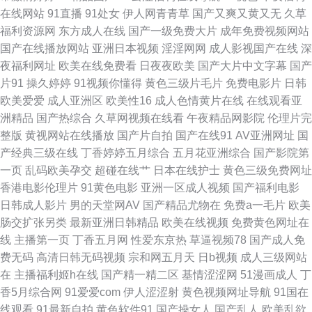
在线网站
91直播
91处女
伊人网青青草
国产又爽又黄又无
久草
福利资源网
东方成人在线
国产一级免费大片
成年免费视频网站
花 极品国产TS资源 玖玖第一页 欧美国产中文高清 91电影免费看 五月丁香
国产在线播放网站
亚洲日本视频
淫淫网网
成人影视国产在线
深
夜福利网址
欧美在线免费看
日夜夜欧美
国产大片中文字幕
国产
成人网 国产精品是53区在 人妖成人网 操逼片韩国 日本三级网站 狠狠鲁
片91
操久婷婷
91视频你懂得
黄色三级片毛片
免费电影片
日韩
欧美爱爱
成人亚洲区
欧美性16
成人色情黄片在线
在线观看亚
2026 美女爱爱东莞 91超碰网址 91综合网在线视频 大香蕉福利网 海角熟女
洲精品
国产热综合
久草网视频在线看
午夜精品网影院
伦理片完
整版
黄视网站在线播放
国产片自拍
国产在线91
AV亚洲网址
国
久久青青草原精品国产 欧美成人网站 青娱乐青青91 少妇后入中出 香蕉污视
产经典三级在线
丁香婷婷五月综合
五月花亚洲综合
国产影院第
一页
乱码欧美孕交
超碰在线艹
日本在线护士
黄色三级免费网址
频在线观看 自拍69 91夜色国产www 超碰天天插 国产精品偷综合 九一导航
香港电影伦理片
91黄色电影
亚洲一区成人视频
国产福利电影
日韩成人影片
男的天堂网AV
国产精品尤物在
免费a一毛片
欧美
欧美浮力 日本一级理伦片 伪娘白丝内射 亚洲色情综合爱爱 91九色原创自拍
肠交扩张另类
最新亚洲日韩精品
欧美在线视频
免费黄色网址在
线
主播第一页
丁香五月网
性爱东京热
草逼视频78
国产成人免
论坛 AV狼人 成人午夜电影天堂网 国产香线蕉一区二区 九一刺激 欧美肏屄视
费无码
高清日韩无码视频
宗和网五月天
日b视频
成人三级网站
在
主播福利姬h在线
国产精一精二区
基情涩涩网
51漫画成人
丁
频 日本久久爱 熟女东北 亚洲TS人妖无码专区 91传媒性爱视频 91在线影音
香5月综合网
91爱爱com
伊人涩涩射
黄色视频网址导航
91国在
线观看
91最新自拍
黄色软件91
国产操女人
国产乱人
欧美乱欲