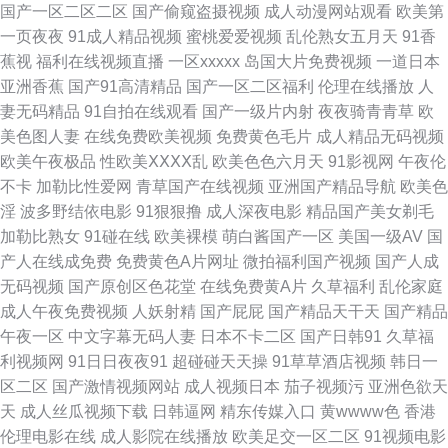
国产一区二区二区
国产偷窥盗摄视频
成人动漫网站观看
欧美第
一页夜夜
91成人精品视频
蜜桃爱爱视频
乱伦熟女五月天
91香
本道东京热 人人操人人摸超碰 午夜av网址 五月丁香色图 91大神网站 在线免
蕉视
福利在线视频直播
一区xxxxx
岛国大片免费视频
一道日本
亚洲香蕉
国产91高清精品
国产一区二区福利
伦理在线播放
人
费观看岛国视频 影音先锋福利精品 亚洲的免费操逼网视频 91色超碰 91成人
妻无码精品
91自拍在线观看
国产一级片内射
夜夜骑青青草
欧
美色图人妻
在线免费欧美视频
免费黄色毛片
成人精品无码视频
免费电影院 91传媒精品 伊人色色 91污网站 午夜激情网站入口 中日韩日日
欧美午夜极品
性欧美ⅩⅩⅩⅩ乱
欧美色色六月天
91影视网
午夜伦
不卡
加勒比性爱网
青草国产在线视频
亚洲国产精品导航
欧美色
亚洲五月天偷拍 亚洲一卡久173 伊人久久艹 亚洲影音先锋素人 91美女网站
淫
波多野结依电影
91狠狠撸
成人深夜电影
精品国产美女剃毛
加勒比熟女
91碰在线
欧美裸模
萌白酱国产一区
美国一级AV
国
91夫妻大香蕉 91视频9999 91老司机视频 91n免费处女在 91国产熟女 91浏
产人在线成免费
免费黄色A片网址
微拍福利国产视频
国产人成
无码视频
国产原创区色花堂
在线免费黄A片
久草福利
乱伦家庭
览网页版豆花 91系列在线视频 91青娱乐在线观看 91国产高清视频 国产天天
成人午夜免费视频
人妖射精
国产屁屁
国产精品天干天
国产精品
午夜一区
中文字幕无码人妻
日本不卡二区
国产日韩91
久草福
骚 老司机操逼网站 久久肏狠狠肏视频 久久草大香蕉Av网 精品成人电影 欧美
利视频网
91日日夜夜91
超碰碰天天操
91草草酒店视频
韩日一
区二区
国产激情视频网站
成人视频日本
茄子视频污
亚洲色欲天
一级720p 欧美性行为网站 男女互操高清无码 老司机精品无码AV 三级另类激
天
成人丝瓜视频下载
日韩逼网
精东传媒入口
黄wwww色
香港
伦理电影在线
成人影院在线播放
欧美足交一区二区
91视频电影
情 日韩精品第6 日韩12345区 日本人妻丝袜 亚洲涩涩免费 亚洲性爱视频 亚