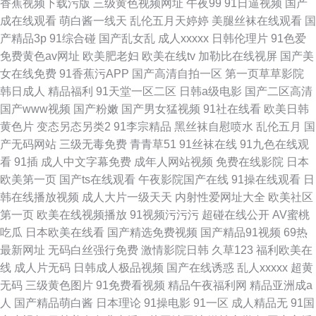
香蕉视频下载污版
三级黄色视频网址
午夜99
91日逼视频
国产
成在线观看
萌白酱一线天
乱伦五月天婷婷
美腿丝袜在线观看
国
产精品3p
91综合碰
国产乱女乱
成人xxxxx
日韩伦理片
91色爱
免费黄色av网址
欧美肥老妇
欧美在线tv
加勒比在线视屏
国产美
女在线免费
91香蕉污APP
国产高清自拍一区
第一页草草影院
韩日成人
精品福利
91天堂一区二区
日韩a级电影
国产二区高清
国产www视频
国产粉嫩
国产男女猛视频
91社在线看
欧美日韩
黄色片
变态另态另类2
91李宗精品
黑丝袜自慰喷水
乱伦五月
国
产无码网站
三级无毒免费
青青草51
91丝袜在线
91九色在线观
看
91插
成人中文字幕免费
成年人网站视频
免费在线影院
日本
欧美第一页
国产ts在线观看
午夜影院国产在线
91操在线观看
日
韩在线播放视频
成人大片一级天天
内射性爱网址大全
欧美社区
第一页
欧美在线视频播放
91视频污污污
超碰在线公开
AV蜜桃
吃瓜
日本欧美在线看
国产精选免费视频
国产精品91视频
69热
最新网址
无码白丝强行免费
激情影院日韩
久草123
福利欧美在
线
成人片无码
日韩成人极品视频
国产在线诱惑
乱人xxxxx
超黄
无码
三级黄色图片
91免费看视频
精品午夜福利网
精品亚洲成a
人
国产精品萌白酱
日本理论
91操电影
91一区
成人精品无
91国