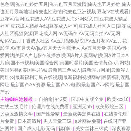
色色网|俺去也婷婷五月|俺去也五月天激情|俺去也五月婷婷|俺去
也五月最新地址|俺去也性激情|俺去也亚洲视频
豆花tv在线观看|
豆花Va官网|豆花成人AV|豆花成人海外网站入口|豆花成人精品
社区|豆花成人精品在线|豆花成人社区|豆花成人社区入口|豆花成
人社区视频资源|豆花成人网
av无码在|AV无码自拍|AV无网
站|AV五月丁香成人社区|Av五月狠狠影院|AV五月花|AV五月花
影院|AV五月天AV|av五月天大香蕉伊人|Av五月天堂
美国AV性
爱网站|美国A片电影在线播放|美国A片人妻网站|美国A片日本A
片|美国不卡视频|美国综合网|美国叼嘿片|美国激情黄色a片网站|
美国另类a|美国毛片Va
最新第三色成人|最新浮力网址|最新浮力
网址公|最新福利导航在线视频|最新福利视频网站|最新福利淫乱
网址|最新国产A∨资源|最新国产Av电影|最新国产av网站|最新国
产qv
主站蜘蛛池模板：
自拍偷拍42页
|
国语中文版全集
|
欧美xxx18
|
在线三级毛片
|
伦理片在线免费看
|
亚洲无ab
|
欧美影院三区
|
另类区激情文学
|
国产性爱精
|
最新欧美黑料在线
|
在线看伦理
片免费
|
日本高清片
|
男人天堂三级
|
a片网站免费
|
在线国产亚
洲图片
|
国产成人电影无码
|
福利91
|
美女丝袜三级黄
|
深夜资源