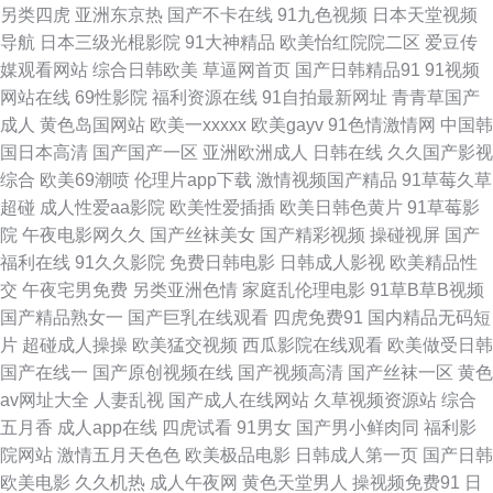
另类四虎
亚洲东京热
国产不卡在线
91九色视频
日本天堂视频
导航
日本三级光棍影院
91大神精品
欧美怡红院院二区
爱豆传
州黄页色情网站 午夜不卡三级网站 91成年人观看 最新超碰午夜网站 91精品
媒观看网站
综合日韩欧美
草逼网首页
国产日韩精品91
91视频
网站在线
69性影院
福利资源在线
91自拍最新网址
青青草国产
传媒在线 91观看在线网站 91免费网 91骚视频免费完整 91情侣视频 91丝袜
成人
黄色岛国网站
欧美一xxxxx
欧美gayv
91色情激情网
中国韩
国日本高清
国产国产一区
亚洲欧洲成人
日韩在线
久久国产影视
脚交网站 91深夜视频 91色导网站 91美女网站 91黑料在线视频白丝 91次元
综合
欧美69潮喷
伦理片app下载
激情视频国产精品
91草莓久草
超碰
成人性爱aa影院
欧美性爱插插
欧美日韩色黄片
91草莓影
视频 51视频在线观看 91视频资源库在线 91视频网站在线观看 91全国精品
院
午夜电影网久久
国产丝袜美女
国产精彩视频
操碰视屏
国产
福利在线
91久久影院
免费日韩电影
日韩成人影视
欧美精品性
91微拍视频 91桃色神马 91尤物18 91午夜电影院 97超碰总资源 97超碰热线
交
午夜宅男免费
另类亚洲色情
家庭乱伦理电影
91草B草B视频
国产精品熟女一
国产巨乳在线观看
四虎免费91
国内精品无码短
超碰性爱 成人视频论坛国内后入 福利导航大全 豆花成人社区入口 国产TS在
片
超碰成人操操
欧美猛交视频
西瓜影院在线观看
欧美做受日韩
国产在线一
国产原创视频在线
国产视频高清
国产丝袜一区
黄色
线播放 国产精品草草浮力影院 国产理伦 国产精品一区二区欧美 黄射网站 久
av网址大全
人妻乱视
国产成人在线网站
久草视频资源站
综合
五月香
成人app在线
四虎试看
91男女
国产男小鲜肉同
福利影
草色视频 老司机福利永久 老司机色网导航 人人操碰成人 日本理论一区 日韩
院网站
激情五月天色色
欧美极品电影
日韩成人第一页
国产日韩
欧美电影
久久机热
成人午夜网
黄色天堂男人
操视频免费91
日
干操av 日韩欧美亚州 色色五月婷婷天 四虎亚洲在线观看 天天日夜夜 五月花