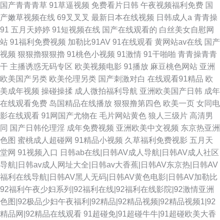
国产青青青草
91草逼视频
免费看片日韩
午夜视频福利免费
国
产嫩草视频在线
69叉叉叉
最新日本在线视频
日韩成人a
青青操
91
五月天婷婷
91短视频在线
国产在线观看的
白丝美女自慰网
站
91福利免费视频
加勒比91AV
91在线观看
黄网站av在线
国产
视频
狠狠擼狠狠擼
91桃色小视频
91激情
91干啪啪
青青操青青
干
主播诱惑无码专区
欧美视频电影
91播放
麻豆桃色网站
亚洲
欧美国产另类
欧美伦理另类
国产刺激对白
在线观看91精品
欧
美成年视频
操碰操揉
成人微拍福利导航
亚洲欧美国产日韩
成年
在线观看免费
岛国精品在线播放
狠狠撸第四色
欧美一页
女同电
影在线观看
91网国产尤物在
毛片网站黄色
狼人三级片
高清男
同
国产日韩伦理淫
成年免费视频
亚洲欧美中文视频
东京热亚洲
色图
蜜桃成人超碰网
91精品小视频
久草福利免费视影
五月天
堂网
91视频入口
日韩ab在线|日韩AV成人导航|日韩AV成人社区
导航|日韩av成人网址大全|日韩av大香蕉|日韩AV东京热|日韩AV
福利在线导航|日韩AV黑人无码|日韩AV黄色电影|日韩AV加勒比
92福利午夜少妇系列|92福利在线|92福利在线影院|92激情亚洲
色图|92极品少妇午夜福利|92精品|92精品视频|92精品视频1|92
精品网|92精品在线观看
91超碰免|91超碰牛牛|91超碰欧美大香