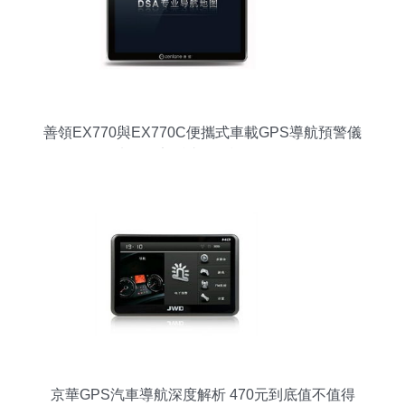
善領EX770與EX770C便攜式車載GPS導航預警儀
7寸屏固定測速一體機全面解析
京華GPS汽車導航深度解析 470元到底值不值得