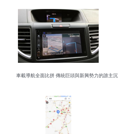
車載導航全面比拼 傳統巨頭與新興勢力的誰主沉
浮？