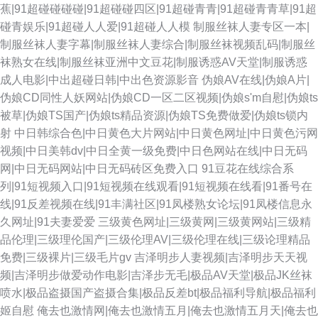
蕉|91超碰碰碰碰|91超碰碰四区|91超碰青青|91超碰青青草|91超
碰青娱乐|91超碰人人爱|91超碰人人模
制服丝袜人妻专区一本|
制服丝袜人妻字幕|制服丝袜人妻综合|制服丝袜视频乱码|制服丝
袜熟女在线|制服丝袜亚洲中文豆花|制服诱惑AV天堂|制服诱惑
成人电影|中出超碰日韩|中出色资源影音
伪娘AV在线|伪娘A片|
伪娘CD同性人妖网站|伪娘CD一区二区视频|伪娘s'm自慰|伪娘ts
被草|伪娘TS国产|伪娘ts精品资源|伪娘TS免费做爱|伪娘ts锁内
射
中日韩综合色|中日黄色大片网站|中日黄色网址|中日黄色污网
视频|中日美韩dv|中日全黄一级免费|中日色网站在线|中日无码
网|中日无码网站|中日无码砖区免费入口
91豆花在线综合系
列|91短视频入口|91短视频在线观看|91短视频在线看|91番号在
线|91反差视频在线|91丰满社区|91凤楼熟女论坛|91凤楼信息永
久网址|91夫妻爱爱
三级黄色网址|三级黄网|三级黄网站|三级精
品伦理|三级理伦国产|三级伦理AV|三级伦理在线|三级论理精品
免费|三级裸片|三级毛片gv
吉泽明步人妻视频|吉泽明步天天视
频|吉泽明步做爱动作电影|吉泽步无毛|极品AV天堂|极品JK丝袜
喷水|极品盗摄国产盗摄合集|极品反差bt|极品福利导航|极品福利
姬自慰
俺去也激情网|俺去也激情五月|俺去也激情五月天|俺去也