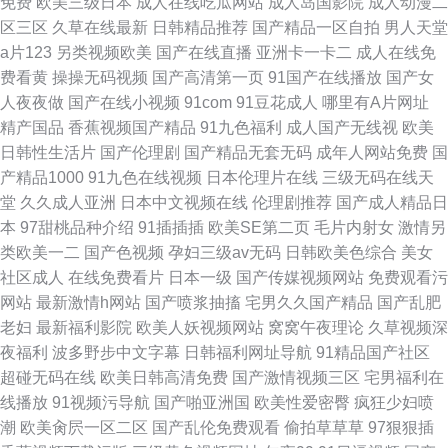
免费
欧美三级日本
成人在线吃瓜网站
成人岛国影院
成人动漫二
区三区
久草在线最新
日韩精品推荐
国产精品一区自拍
男人天堂
a片123
另类视频欧美
国产在线直播
亚洲卡一卡二
成人在线免
费看黄
操操无码视频
国产高清第一页
91国产在线播放
国产女
人夜夜做
国产在线小视频
91com
91豆花成人
哪里有A片网址
精产国品
香蕉视频国产精品
91九色福利
成人国产无线视
欧美
日韩性生活片
国产伦理剧
国产精品无套无码
成年人网站免费
国
产精品1000
91九色在线视频
日本伦理片在线
三级无码在线天
堂
久久成人亚洲
日本中文视频在线
伦理剧推荐
国产成人精品日
本
97甜桃品种介绍
91插插插
欧美SE第二页
毛片内射女
激情另
类欧美一二
国产色视频
孕妇三级av无码
日韩欧美色综合
美女
社区成人
在线免费看片
日本一级
国产传媒视频网站
免费观看污
网站
最新激情h网站
国产喷浆抽搐
宅男久久国产精品
国产乱肥
老妇
最新福利影院
欧美人妖视频网站
窝窝午夜理论
久草视频深
夜福利
波多野步中文字幕
日韩福利网址导航
91精品国产社区
超碰无码在线
欧美日韩高清免费
国产激情视频三区
宅男福利在
线播放
91视频污导航
国产啪亚洲国
欧美性爱密臀
疯狂少妇喷
潮
欧美肏屄一区二区
国产乱伦免费观看
偷拍草草草
97狠狠插