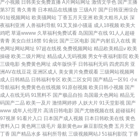
产小视频
日韩美女免费直播
A片网站网址
激情文学色
国产主播
第37页
青久青青
日本精品在线播放
三级A片
国产日韩亚洲综合
91短视频网站
欧美骚网站
丁香五月天亚洲
欧美大粗吊人妖
深
夜福利亚洲
人兽福利导航
91叉叉操小骚逼
成人18视频
欧美大
鸡吧
草逼wwww
久草福利免费试看
岛国国产在线
91人人超碰
青青
美女白丝18禁
91肏比
国产三区电影
国产内射后入在线
黄
色网址网站网址
97超在线视
免费视频网站
精品欧美精品v
欧美
操碰
欧美二级片网址
精品成人无码视频
男女午夜福利影院
欧美
三级电影
免费黄色网址
成年版快手
日韩福利无码
四虎四房
亚
洲AV在线豆花
亚洲区成人
美女黄片免费观看
三级网站视频网
成人日韩精品
日韩福利专区
欧美二区女同
国产精品一区91
小x
导航福利
免费黄色在线视频
91原创视频
欧美日韩小视频
国产
成人在线无码
91黑料不
国产极品自拍
岛国最大色网站
精品无
码国产二品
欧美一及片
激情网婷婷
人妖大片
91天堂影视
国产
www
成年人伦理片
高清日韩电影
国产尤物视频在线
超碰福利
97视屏
91看片入口
日本国产成人视频
日本日韩欧美在线
黄色
资料入口
黄色网三级毛片
最新黄色av
麻豆影院免费
五月天堂
丁香
国产精品水多
福利所导航
三级视频网站J
51福利影院
丁香