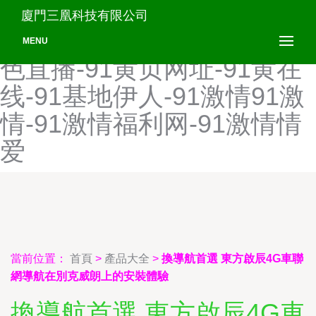
91黄色成人视频-91黄色成
廈門三凰科技有限公司
人网站-91黄色短视频-91黄
MENU
色直播-91黄页网址-91黄在
线-91基地伊人-91激情91激
情-91激情福利网-91激情情
爱
當前位置：
首頁
>
產品大全
>
換導航首選 東方啟辰4G車聯
網導航在別克威朗上的安裝體驗
換導航首選 東方啟辰4G車