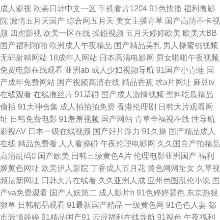
成人影视
欧美日韩中文一区
手机看片1204
91色快播
福利撸影
院
激情五月天国产
综合网五月天
美女主播青草
国产高清不卡视
美中字 午夜无码AV 伊人TV922在线 91次元网站 91密桃 91足交网站 av导航
频
四虎影视
欧美一区在线
操碰视频
五月天婷婷欧美
欧美大BB
国产福利啪啪
欧洲成人午夜精品
国产精品美乳
男人操蜜桃视频
总站 国产特级婬片免费看 激情五月天综合网 久久一二国产 欧美色图自拍 日
无码射精网站
18成年人网站
日本高清电影网
男女啪啪午夜视频
免费电影在线观看
亚洲ab
成人少妇视频导航
91国产小青蛙
国
本视频五区 色综合色色 五月丁香影院 香蕉视频下载链接 91大神磁力 91视频
产成年免费网站
国产视频高清在线
精品香蕉
求a片网址
麻豆tv
在线观看
在线撸丝片
91草碰
国产成人激情视频
黑料吃瓜精品
首页蝌蚪 97视频色色 www色五月 丰满少妇被后入 国产精品美女av 含羞草
偷拍
91大神合集
成人拍拍拍免费
香港伦理剧
日韩大片观看网
址
日韩免费电影
91羞羞视频
国产网站
青草全福视在线
性导航
网站AV 激情伊人22 久久偷拍视频精品 欧美成人大胆午夜影院 日本情色2区3
影视AV
日本一级在线视频
国产好片浮力
91久操
国产精品成人
在线
精品免费看
人人看操碰
午夜伦理电影网
久久国自产拍精品
区 熟女在线视频网站 午夜免费福利影院 亚洲免费宽带午夜影院 91n视频网
高清乱码0
国产欧美
日韩三级黄色A片
伦理电影亚洲国产
福利
姬黄色网址
欧美伊人影院
丁香成人五月花
黄色网网址女
久草视
站 91丝袜插麻豆 AV男人社区男人天堂 豆花在线观看AV 含羞草影院在线观
频最新网址
日韩大片在线看
久久亚洲人成
亚州色图乱伦小说
国
产va免费观看
国产人妖第二
成人影片h
91色婷婷瑟色
东京热狠
看 久久国产精品观看视频 欧美成人手机版 人妻精品系列 日韩色区 婷婷丁香
狠草
日韩精品观看
91最新国产精品
一级黄色网
91色色人妻
都
市激情婷婷
91精品国产91
云涩福利在线导航
91视色
午夜福利
导航 在线观看色 97超碰婷婷 超碰人妻91 豆花社区自拍 国产露脸精品国产探