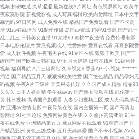
岛国色导航 精品人妻一区 免费的看的黄色的网站 色网在线观看 亚洲国产精
视频
超碰吃瓜
久草涩涩
最新在线A片网址
黄色视屏网站
欧美午
夜寂寞影院
新视觉影视
成人写真福利
欧美内射网址
日本中文字
品亚洲国产 91后入视频 99激情 成人毛片网站 狠狠谢影院 欧美成人日韩中文
幕无码
97日穴网
成人免费在线
精品国产免费观看
国产不卡高
清
91av在线播放
91制作传媒
岛国av资源
超碰91资源
国产乱一
日韩欧美111111 自拍图片区视频区欧美 97色色日韩 成人免费观看大全 狠
乱二乱三
日韩美女直播
91尤物69
蜜桃午夜激情
免费伦理电影
日本电影伦理片
黄瓜视频成人
性爱婷婷
爱豆在线看
麻豆影院爱
狠撸久久青青草网站 欧美日韩国产另类二区 天天揉天天日天天干 中文丰满
爱
成人软件视频
午夜宅男在线
91专区在线
狠狠干欧美
国产三
级国产
国产欧美日韩在线
97五月天婷婷
日韩在线网
91福利社
人妻 97国产资源 超碰人人艹久久 国产午夜免费不卡 久久丁香香蕉 欧美视频
视频
福利导航
A片三级网站
久草视频8
香蕉APP污视频
艹艹艹
插逼
国产精品五月天
狠狠操欧美性爱
国产绝色精品
精品孕妇无
在线观看 三色色欧美 国产黄色第一页 久久理伦 欧美亚洲国产一二三 五月四
码视频
午夜A片三级片
天美果冻传媒
久久国产成人精品
精品93
久久久
日本人妖射精
学生妹avav
国产熟女视频在线
乱伦第一
虎停停色图 在线观看伦理 91網站 超碰女人 国产精品主播一区二区 国产良妇
页
韩日视频
高清国产剧观看
人妻少妇视频二区
成人无码高清毛
片
亚洲av激情电影
午夜导航在线
国内主播第一页
国产高清电
出轨视频在线 狼友福利在线 人妖h片 婷婷性网 在线观看污的网站视频 91新
影网址
91社区论坛
免费网站黄色在线
久久偷拍高清亚洲
91午
夜在线免费
亚洲精品第五页
麻豆网站在线观看
91精选国产
国
视频 超碰97ai操操 国产黄色片 精品九九女人
产精品亚洲
黄色三级成年
五月天婷婷爱
国产不卡小视频
AV色
哟哟
亚洲天堂丁香五月
91社网
美女视频黄全免费
国产精品第