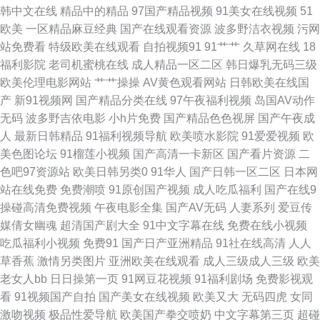
韩中文在线
精品中的精品
97国产精品视频
91美女在线视频
51
欧美
一区精品麻豆经典
国产在线观看资源
波多野洁衣视频
污网
老湿机 五月天午夜福利影院 亚洲欧美不卡线 在线播放97国产 中日韩性另类
站免费看
特级欧美在线观看
自拍视频91
91艹艹
久草网在线
18
福利影院
老司机蜜桃在线
成人精品一区二区
韩日爆乳无码三级
综合另类少妇图 91网站入口官方免费 97资源站超级碰碰 www99热热视频
欧美伦理电影网站
艹艹操操
AV黄色观看网站
日韩欧美在线国
产
新91视频网
国产精品分类在线
97午夜福利视频
岛国AV动作
超碰91吃瓜 成人A站 东方av在线导航 福利撸撸导航 国产成色免费在线 久草
无码
波多野吉依电影
小h片免费
国产精品色色视屏
国产午夜成
人
最新日韩精品
91福利视频导航
欧美喷水影院
91爱爱视频
欧
加勒比一区在线 婷婷丁香一区二区三区 av性影 色图色B 欧美亚洲本韩精品
美色图论坛
91榴莲小视频
国产高清一卡新区
国产看片资源
二
色吧97资源站
欧美日韩另类0
91华人
国产日韩一区二区
日本网
久草福利视频导航 91视频人人做97 97人人爽人人做人人 东京热comcn 国产
站在线免费
免费潮喷
91原创国产视频
成人吃瓜福利
国产在线9
操碰高清免费视频
午夜电影全集
国产AV无码
人妻系列
爱豆传
91高跟丝袜 韩国美女主播青草 人妻福利网站在线观看 日韩精品区 日韩有码
媒倩女幽魂
超清国产剧大全
91中文字幕在线
免费在线小视频
吃瓜福利小视频
免费91
国产日产亚洲精品
91社在线高清
人人
三级 无码一卡 午夜男人福利 性爱AV午夜 91精品91 97人人超碰porn AV大逼
草香蕉
激情另类图片
亚洲欧美在线观看
成人三级成人三级
欧美
老女人bb
日日操第一页
91网豆花视频
91福利剧场
免费影视观
网站 www国产精品噜噜 超碰想玩玩 成人影音加勒比AV 浮力久久影院 国产
看
91视频国产自拍
国产美女在线视频
欧美又大
无码四虎
女同
激吻视频
极品性爱导航
欧美国产拳交喷奶
中文字幕第三页
超碰
TS人妖猛攻直男 久久精品偷拍在线 男人资源 青青草青青操在线观看 日韩欧