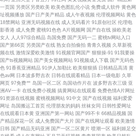
一页国
另类区另类欧美
欧美色图乱伦小说
免费成人软件
黄色网
址视频播放
国产日产美产精品
成人午夜视频
伦理视频网站
黄色
18禁网站
亚洲无码视频在线
成人无码看片
91原创社区
伦理电
影香港
成人免费
蜜桃91色色
A片视频网
国产自在线
操欧美老
女人
人人97综合精品
岛国免费
国产无码一二
蜜桃tv网站入口
国产第66页
另类国产在线
熟女自拍偷拍
青青久视频
久草新视
频在线
激情深爱欧美激情
91视频官网国产
狠狠操-91
91我要操
国产ts视频网站
国产美女视频网站
91视频成人下载
国产无码色
色
91香蕉亚洲精品
91伊人加勒比
欧美狠狠插
日韩精品高清
黄
色av网
日本波多野吉衣
日韩在线观看精品
日本一级电影
久草
网页
97免费艹
岛国一区二区
岛国动作片在
波多野吉衣三级
亚
洲AV一卡
在线免费小视频
搞黄网站在线观看
免费色情A片网扯
91资源在线视频
蜜桃视频网站
91中文
国产在线视频
福利爱爱
网址
岛国搬运工首页
伦理朋友的妈妈
丝袜女同
日韩性爱网址
在线观看日本黄
亚洲国产第一网站
国产99不卡
66精品视频
国
产精品探花一区
成人免费国产大片
国产在线网址观看
欧美激情
日韩
国产精品无码亚洲
国产一区二区黄片
喷潮一区
福利姬足交