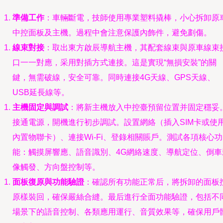
準備工作
：車輛斷電，技師使用專業塑料撬棒，小心拆卸原
中控面板及主機。過程中會注意保護內飾件，避免劃傷。
線束對接
：取出東方啟辰導航主機，其配套線束與原車線束
口一一對應，采用對插方式連接。這是實現“無損安裝”的關
鍵，無需破線，安全可靠。同時連接4G天線、GPS天線、
USB延長線等。
主機固定與調試
：將新主機放入中控臺預留位置并固定穩妥
接通電源，開機進行初步調試。設置網絡（插入SIM卡或使
內置物聯卡）、連接Wi-Fi、登錄相關賬戶。測試各項核心功
能：觸摸屏響應、語音識別、4G網絡速度、導航定位、倒車
像觸發、方向盤控制等。
面板復原與功能驗證
：確認所有功能正常后，將拆卸的面板
原樣裝回，確保嚴絲合縫。最后進行全面功能驗證，包括不
場景下的語音控制、各類應用運行、音質效果等，確保用戶