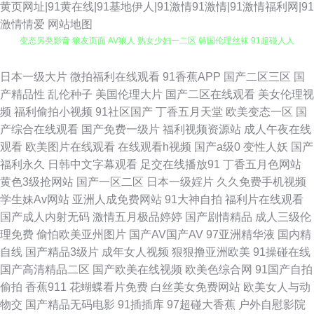
黄页网址|91黄在线|91基地伊人|91激情91激情|91激情福利网|91
激情情爱
网站地图
变态另类影音 狼友页面 AV狼人 熟女少妇一二区 韩国伦理丝袜 91超碰人人
看 性爱综合网 国产乱码一区 97色色网站 亚洲老湿机 国产老湿中文字幕 超
日本一级大片
微拍福利在线观看
91香蕉APP
国产二区三区
国
产精品性
乱伦种子
美国伦理大片
国产二区在线观看
美女伦理视
碰网友自拍 亚洲视频一区91 青青草一级色网站 日韩av社区 超碰超碰 传媒视
频
福利偷拍小视频
91社区国产
丁香五月天堂
欧美变态一区
国
产综合在线观看
国产免费一级片
福利视频资源站
成人午夜在线
频在线观看免费 AV大逼网站 日本a片中文字幕 激情啪啪综合 97视频在线观
观看
欧美图片在线观看
在线观看h视频
国产a级0
变性人妖
国产
福利永久
日韩中文字幕观看
足交在线播放91
丁香五月色网站
看岛国 av资源总站 a久久精品久久蜜芽 Avtt成人网 www超碰人人欧美 超碰
黄色3级抢网站
国产一区二区
日本一级婬片
久久免费手机视频
学生妹Av网站
亚洲人成免费网站
91大神自拍
福利片在线观看
人妻偷拍 俺去啦俺去啦新网官网 av新址 99热新网址是 99热这里只有精品2
国产成人内射无码
激情五月极品婷婷
国产剧情精品
成人三级伦
理免费
偷怕欧美亚州图片
国产AV国产AV
97亚洲精华液
国内精
97视频色色 97色资源总站 91人妻人人爽 91免费视频资源 91黑丝露脚 91极
自线
国产精品3级片
成年女人视频
狠狠撸亚洲欧美
91操碰在线
国产高清精品二区
国产欧美在线视频
欧美色综合网
91国产自拍
品网站 91草草草 伊人大香蕉在线网站 在线91免费 亚洲黄页网在线观看 午夜
偷拍
香蕉911
花蝴蝶看片免费
白丝美女免费网站
欧美女人与动
物交
国产精品无码电影
91插插库
97超碰大香蕉
户外自慰影院
精品少妇 探花视频网站 日韩性交加勒比网站 三级伦理特片 日韩综合色图 日