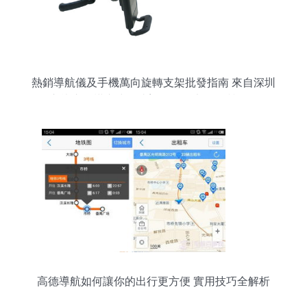
熱銷導航儀及手機萬向旋轉支架批發指南 來自深圳
市龍崗區橫崗建輝達塑膠電子廠的優質選擇
高德導航如何讓你的出行更方便 實用技巧全解析