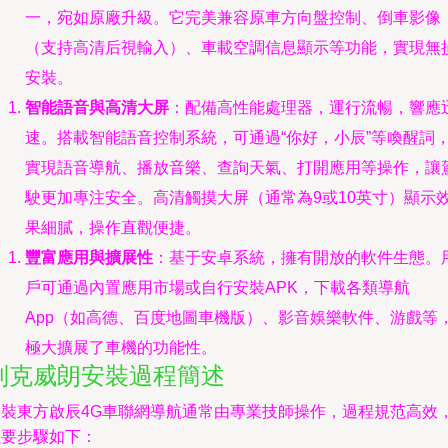
一，宛如原廠升級。它完美兼容原車方向盤控制、倒車影像
（支持高清后視輸入）、車載空調信息顯示等功能，實現無
安裝。
智能語音與高清大屏
：配備高性能處理器，運行流暢，響應
速。搭載智能語音控制系統，可通過“你好，小辰”等喚醒詞
實現語音導航、播放音樂、查詢天氣、打開應用等操作，讓
駛更加專注安全。高清觸摸大屏（通常為9或10英寸）顯示
果細膩，操作直觀便捷。
豐富應用與擴展性
：基于安卓系統，擁有開放的軟件生態。
戶可通過內置應用市場或自行安裝APK，下載各類導航
App（如高德、百度地圖車機版）、影音娛樂軟件、游戲等
極大擴展了車機的功能性。
別克威朗安裝過程簡述
安裝東方啟辰4G車聯網導航通常由專業技師操作，過程規范高效
主要步驟如下：