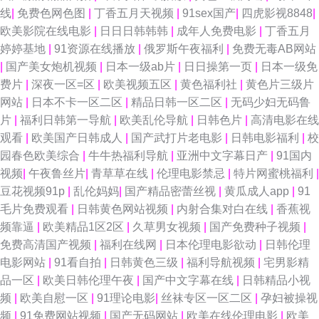
线
|
免费色网色图
|
丁香五月天视频
|
91sex国产
|
四虎影视8848
|
欧美影院在线电影
|
日日日韩韩韩
|
成年人免费电影
|
丁香五月
婷婷基地
|
91资源在线播放
|
俄罗斯午夜福利
|
免费无毒AB网站
|
国产美女炮机视频
|
日本一级ab片
|
日日操第一页
|
日本一级免
费片
|
深夜一区=区
|
欧美视频五区
|
黄色福利社
|
黄色片三级片
网站
|
日本不卡一区二区
|
精品日韩一区二区
|
无码少妇无码鲁
片
|
福利日韩第一导航
|
欧美乱伦导航
|
日韩色片
|
高清电影在线
观看
|
欧美国产日韩成人
|
国产武打片老电影
|
日韩电影福利
|
校
园春色欧美综合
|
牛牛热福利导航
|
亚洲中文字幕日产
|
91国内
视频
|
午夜鲁丝片
|
青草草在线
|
伦理电影禁忌
|
特片网蜜桃福利
|
豆花视频91p
|
乱伦妈妈
|
国产精品密蕾丝视
|
黄瓜成人app
|
91
毛片免费观看
|
日韩黄色网站视频
|
内射合集对白在线
|
香蕉视
频靠逼
|
欧美精品1区2区
|
久草男女视频
|
国产免费种子视频
|
免费高清国产视频
|
福利在线网
|
日本伦理电影欲动
|
日韩伦理
电影网站
|
91看自拍
|
日韩黄色三级
|
福利导航视频
|
宅男影精
品一区
|
欧美日韩伦理午夜
|
国产中文字幕在线
|
日韩精品小视
频
|
欧美自慰一区
|
91理论电影
|
丝袜专区一区二区
|
孕妇被操视
频
|
91免费网站视频
|
国产无码网站
|
欧美在线伦理电影
|
欧美