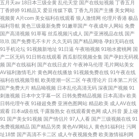
五月天av
18日本三级全黄
乱伦天堂
国产在线短视频
丁香五月
丁香婷婷
91精品又
爱豆传媒下载
丁香九月国产主播
美女网站
视频黄
A片com
美女福利在线观看
狼人激情网
伦理片香港
极品
福利导航
黄色三级最新免费
91嫩草国产
午夜成年人网站
免费
国产高清视频
91草莓
丝瓜视频污成人
国产亚洲视品在线
国产
玖玖
国产免费毛不卡片
久久无码
国产精品网络
孕妇无码在线
91手机论坛
91视频新地址
91日逼
午夜啪视频
91啪水蜜桃网
国
产二区无码
91日韩在线观看
西瓜影院视频全集
国产孕妇无码视
频
国产在线福利
国产在线日皮片
午夜神马伦理
毛片网站美女
AV福利激情毛片
黄色网在线播放
91视频免费在线
91午夜在线
福利在线视频导航
欧美喷潮一区二区
午夜理论片
日本第二片区
国产免费大片
精品呦视频
日本乱伦高清无码
深夜国产视频
91
刺激视频
日本中文字幕一区
日韩免费精品视频
日本高清v
欧美
日韩伦理午夜
91碰超免费
亚洲色图网站
精品欧美
成人AV在线
观看
日本a级在线
干露脸熟女
在线观看黄色网
成人抖音
爰上碰
91
国产美女91视频
国产情侣片
97人人看
国产三级视频在线
91
免费视频精品
国产精品另类
黄色AV网站人
黄色91福利社
污网
址18禁
国产高清不卡二区
成人午夜视频免费
欧美激情福利网