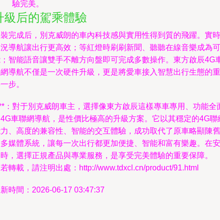
驗完美。
升級后的駕乘體驗
安裝完成后，別克威朗的車內科技感與實用性得到質的飛躍。實
路況導航讓出行更高效；等紅燈時刷刷新聞、聽聽在線音樂成為
能；智能語音讓雙手不離方向盤即可完成多數操作。東方啟辰4G
聯網導航不僅是一次硬件升級，更是將愛車接入智慧出行生態的
要一步。
***：對于別克威朗車主，選擇像東方啟辰這樣專車專用、功能全
的4G車聯網導航，是性價比極高的升級方案。它以其穩定的4G聯
能力、高度的兼容性、智能的交互體驗，成功取代了原車略顯陳
的多媒體系統，讓每一次出行都更加便捷、智能和富有樂趣。在
裝時，選擇正規產品與專業服務，是享受完美體驗的重要保障。
若轉載，請注明出處：http://www.tdxcl.cn/product/91.html
新時間：2026-06-17 03:47:37