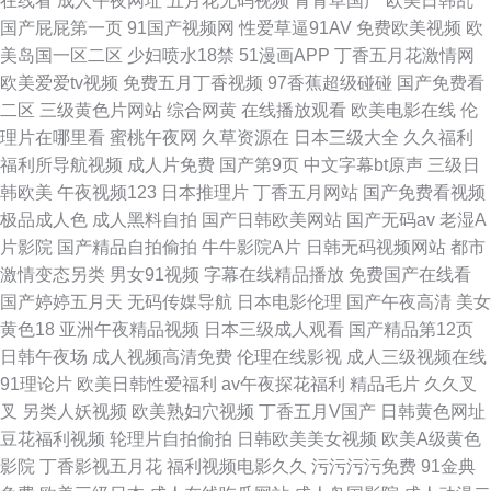
在线看
成人午夜网址
五月花无码视频
青青草国产
欧美日韩乱
国产屁屁第一页
91国产视频网
性爱草逼91AV
免费欧美视频
欧
美岛国一区二区
少妇喷水18禁
51漫画APP
丁香五月花激情网
欧美爱爱tv视频
免费五月丁香视频
97香蕉超级碰碰
国产免费看
二区
三级黄色片网站
综合网黄
在线播放观看
欧美电影在线
伦
理片在哪里看
蜜桃午夜网
久草资源在
日本三级大全
久久福利
福利所导航视频
成人片免费
国产第9页
中文字幕bt原声
三级日
韩欧美
午夜视频123
日本推理片
丁香五月网站
国产免费看视频
极品成人色
成人黑料自拍
国产日韩欧美网站
国产无码av
老湿A
片影院
国产精品自拍偷拍
牛牛影院A片
日韩无码视频网站
都市
激情变态另类
男女91视频
字幕在线精品播放
免费国产在线看
国产婷婷五月天
无码传媒导航
日本电影伦理
国产午夜高清
美女
黄色18
亚洲午夜精品视频
日本三级成人观看
国产精品第12页
日韩午夜场
成人视频高清免费
伦理在线影视
成人三级视频在线
91理论片
欧美日韩性爱福利
av午夜探花福利
精品毛片
久久叉
叉
另类人妖视频
欧美熟妇穴视频
丁香五月V国产
日韩黄色网址
豆花福利视频
轮理片自拍偷拍
日韩欧美美女视频
欧美A级黄色
影院
丁香影视五月花
福利视频电影久久
污污污污免费
91金典