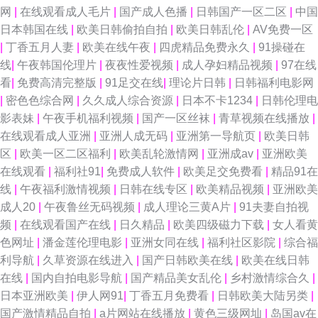
网
|
在线观看成人毛片
|
国产成人色播
|
日韩国产一区二区
|
中国
日本韩国在线
|
欧美日韩偷拍自拍
|
欧美日韩乱伦
|
AV免费一区
|
丁香五月人妻
|
欧美在线午夜
|
四虎精品免费永久
|
91操碰在
线
|
午夜韩国伦理片
|
夜夜性爱视频
|
成人孕妇精品视频
|
97在线
看
|
免费高清完整版
|
91足交在线
|
理论片日韩
|
日韩福利电影网
|
密色色综合网
|
久久成人综合资源
|
日本不卡1234
|
日韩伦理电
影表妹
|
午夜手机福利视频
|
国产一区丝袜
|
青草视频在线播放
|
在线观看成人亚洲
|
亚洲人成无码
|
亚洲第一导航页
|
欧美日韩
区
|
欧美一区二区福利
|
欧美乱轮激情网
|
亚洲成av
|
亚洲欧美
在线观看
|
福利社91
|
免费成人软件
|
欧美足交免费看
|
精品91在
线
|
午夜福利激情视频
|
日韩在线专区
|
欧美精品视频
|
亚洲欧美
成人20
|
午夜鲁丝无码视频
|
成人理论三黄A片
|
91夫妻自拍视
频
|
在线观看国产在线
|
日久精品
|
欧美四级磁力下载
|
女人看黄
色网址
|
潘金莲伦理电影
|
亚洲女同在线
|
福利社区影院
|
综合福
利导航
|
久草资源在线进入
|
国产日韩欧美在线
|
欧美在线日韩
在线
|
国内自拍电影导航
|
国产精品美女乱伦
|
乡村激情综合久
|
日本亚洲欧美
|
伊人网91
|
丁香五月免费看
|
日韩欧美大陆另类
|
国产激情精品自拍
|
a片网站在线播放
|
黄色三级网圸
|
岛国av在