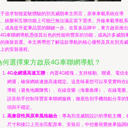
對于追求智能駕駛體驗的別克威朗車主而言，原車車載系統在導
航、娛樂和互聯功能上可能已無法滿足當下需求。升級車載導航
統，成為提升駕乘品質的關鍵一步。在眾多品牌中，東方啟辰推
的4G車聯網導航憑借其出色的性能和豐富的功能，成為許多威朗
主的換裝首選。本文將帶您了解這款導航的核心優勢及其在別克
朗上的安裝過程。
為何選擇東方啟辰4G車聯網導航？
4G全網通高速互聯
：內置4G模塊，支持移動、聯通、電信
網通，確保網絡連接高速穩定。這意味著您可以享受實時在
導航（避免地圖陳舊）、在線音樂（海量曲庫）、在線電臺
語音助手控制等豐富車聯網服務，徹底告別手機熱點分享的
瑣與不穩定。
高兼容性與原車風格融合
：專為別克威朗設計的導航主機，
尺寸和接口上完全匹配原車。安裝后，中控臺視覺效果協調